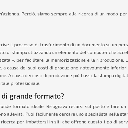
n’azienda. Perciò, siamo sempre alla ricerca di un modo per
ive il processo di trasferimento di un documento su un perso
to di stampa utilizzando un elemento del computer che accetta 
izzata », per facilitare la memorizzazione e la riproduzione. 
e, a causa dei suoi costi di produzione notevolmente inferior
ne. A causa dei costi di produzione più bassi, la stampa digitale
gitale professionale.
e di grande formato?
i grande formato ideale. Bisognava recarsi sul posto e fare u
 sono alleviati. Puoi facilmente cercare uno specialista nella s
ricerca per imbattersi in siti che offrono questo tipo di serv